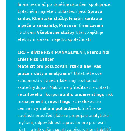
financování až po úspěšné ukončení spolupráce.
Uplatnění najdete v oblastech jako
Správa
smluv, Klientské služby, Finální kontrola
a péče o zákazníky, Provozní financování
i v útvaru
Všeobecné služby
, který zajišťuje
efektivní správu majetku společnosti.
CRO – divize RISK MANAGEMENT, kterou řídí
Chief Risk Officer
Máte cit pro posuzování rizik a baví vás
práce s daty a analýzami?
Uplatněte své
schopnosti v týmech, kde mají rozhodnutí
skutečný dopad. Nabízíme příležitosti v oblasti
retailového i korporátního underwritingu
, risk
managementu,
reportingu
, schvalovacího
centra i
vymáhání pohledávek
. Staňte se
součástí prostředí, kde se propojuje analytické
myšlení, odpovědnost a prostor pro profesní
růst – a kde vaše expertíza přispívá ke stabilitě