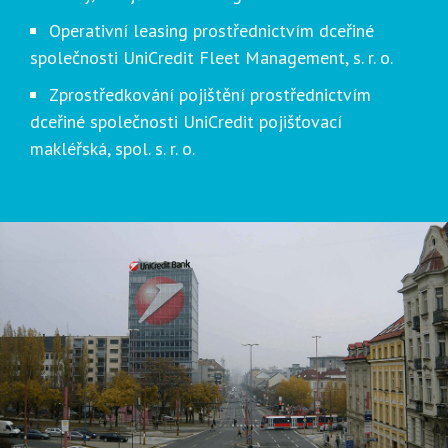
Operativní leasing prostřednictvím dceřiné
společnosti UniCredit Fleet Management, s. r. o.
Zprostředkování pojištění prostřednictvím
dceřiné společnosti UniCredit pojišťovací
makléřská, spol. s. r. o.