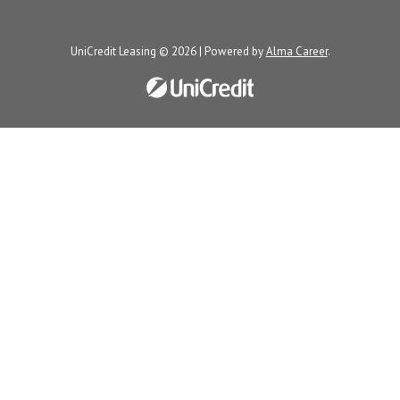
UniCredit Leasing © 2026 | Powered by
Alma Career
.
Nahlásit nezákonný obsah
Nastavení cookies
Transparentnost
Reklama na portálech Alma Career
Zásady ochrany soukromí
Podmínky používání
© Alma Career Czechia s.r.o. Vizuální podoba webové stránky může být
rovněž předmětem autorských práv třetích stran