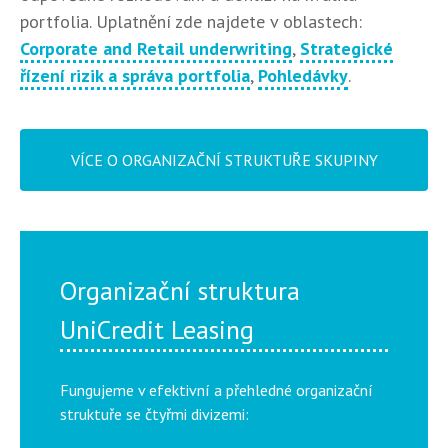
portfolia. Uplatnění zde najdete v oblastech:
Corporate and Retail underwriting
,
Strategické
řízení rizik a správa portfolia
,
Pohledávky
.
VÍCE O ORGANIZAČNÍ STRUKTUŘE SKUPINY
Organizační struktura
UniCredit Leasing
Fungujeme v efektivní a přehledné organizační
struktuře se čtyřmi divizemi: