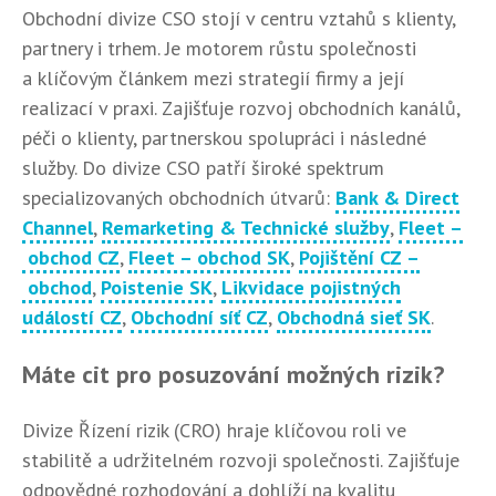
Obchodní divize CSO stojí v centru vztahů s klienty,
partnery i trhem. Je motorem růstu společnosti
a klíčovým článkem mezi strategií firmy a její
realizací v praxi. Zajišťuje rozvoj obchodních kanálů,
péči o klienty, partnerskou spolupráci i následné
služby. Do divize CSO patří široké spektrum
specializovaných obchodních útvarů:
Bank & Direct
Channel
,
Remarketing & Technické služby
,
Fleet –
obchod CZ
,
Fleet – obchod SK
,
Pojištění CZ –
obchod
,
Poistenie SK
,
Likvidace pojistných
událostí CZ
,
Obchodní síť CZ
,
Obchodná sieť SK
.
Máte cit pro posuzování možných rizik?
Divize Řízení rizik (CRO) hraje klíčovou roli ve
stabilitě a udržitelném rozvoji společnosti. Zajišťuje
odpovědné rozhodování a dohlíží na kvalitu