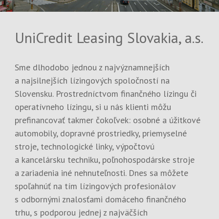
UniCredit Leasing Slovakia, a.s.
Sme dlhodobo jednou z najvýznamnejších
a najsilnejších lízingových spoločností na
Slovensku. Prostredníctvom finančného lízingu či
operatívneho lízingu, si u nás klienti môžu
prefinancovať takmer čokoľvek: osobné a úžitkové
automobily, dopravné prostriedky, priemyselné
stroje, technologické linky, výpočtovú
a kancelársku techniku, poľnohospodárske stroje
a zariadenia iné nehnuteľnosti. Dnes sa môžete
spoľahnúť na tím lízingových profesionálov
s odbornými znalosťami domáceho finančného
trhu, s podporou jednej z najväčších