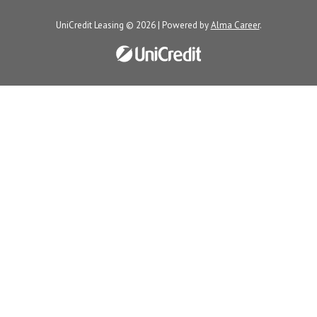
UniCredit Leasing © 2026 | Powered by
Alma Career
.
Nahlásit nezákonný obsah
Nastavení cookies
Transparentnost
Reklama na portálech Alma Career
Zásady ochrany soukromí
Podmínky používání
© Alma Career Czechia s.r.o. Vizuální podoba webové stránky může být
rovněž předmětem autorských práv třetích stran
Webovou stránku stránku pro klienta vytvořila a provozuje Alma Career