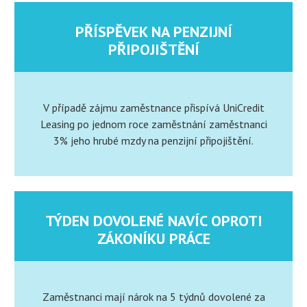
PŘÍSPĚVEK NA PENZIJNÍ
PŘIPOJIŠTĚNÍ
V případě zájmu zaměstnance přispívá UniCredit
Leasing po jednom roce zaměstnání zaměstnanci
3% jeho hrubé mzdy na penzijní připojištění.
TÝDEN DOVOLENÉ NAVÍC OPROTI
ZÁKONÍKU PRÁCE
Zaměstnanci mají nárok na 5 týdnů dovolené za